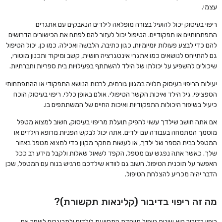
עצמי.
ריפוי בעיסוק יכול להועיל בצורה מופלאה לילדים הנאבקים עם אתגרים
התפתחותיים או תפקודיים. הטיפול יכול לעזור להם לפתח את הכישורים הדרושים
להם כדי לבצע פעולות יומיומיות, כגון כתיבה, הלבשה ואכילה. כמו כן, יכול הטיפול
גם להתייחס לנושאים כמו אתגרי אינטגרציה חושית, קשב ומיקוד ותכנון מוטורי,
שיכולים להשפיע על יכולתו של הילד להשתתף בפעילויות בית ספריות וחברתיות.
יעילות הריפוי בעיסוק תלויה במגוון גורמים, לרבות הנושא התפקודי או ההתפתחותי
הספציפי, גיל הילד ואיכות הקשר הטיפולי. אולם באופן כללי, ריפוי בעיסוק הוכח
כיעיל בשיפור היכולות התפקודיות ואיכות החיים של המשתתפים בו.
אם אתה חושב שילדך עשוי להפיק תועלת מריפוי בעיסוק, חשוב למצוא מטפל
מוסמך המתמחה בעבודה עם ילדים. אתה יכול לבקש הפניות מרופא הילדים או
המטפל בבית הספר של ילדך, או לעשות מחקר מקוון כדי למצוא מטפל באזור
שלך. כאשר אתה נפגש עם מטפל, הקפד לשאול שאלות ולקבל מידע רב ככל
האפשר על תוכנית הטיפול. חשוב גם לוודא שילדכם מרגיש בנוח עם המטפל, שכן
הדבר יהיה מכריע להצלחת הטיפול.
מה זה ריפוי בדיבור (קלינאות תקשורת)?
ריפוי בדיבור הוא שיטת טיפול מיוחדת המסייעת לילדים ולמבוגרים לשפר את