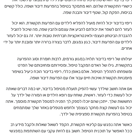
כישורי התקשורת שלהם. הוא מתמקד בטיפול בהפרעות דיבור ושפה, כולל קשיים
בניסוח, הפקת קול, שטף דיבור והבנת שפה.
ריפוי בדיבור יכול להיות מועיל להפליא לילדים עם הפרעות תקשורת. הוא יכול
לעזור להם לשפר את יכולתם להביע את עצמם ולהבין שפה, מה שיכול להוביל
להגברת הביטחון העצמי ולאינטראקציות חברתיות טובות יותר. זה גם יכול לעזור
לילדים עם הפרעות דיבור, כגון גמגום, לדבר בצורה ברורה יותר ומובנת יותר על ידי
אחרים.
יעילותו של ריפוי בדיבור תלויה במגוון גורמים, לרבות חומרת וסוג ההפרעה
בתקשורת, גילו של האדם המקבל טיפול, ומסירותם ומחויבותם של הפרט
ומשפחתו לתהליך הטיפול. אולם באופן כללי, ריפוי בדיבור הוכח כיעיל בשיפור
מיומנויות תקשורת ואיכות חיים עבור אלו עם הפרעות דיבור ושפה.
אם אתה חושב שילדך עשוי להפיק תועלת מטיפול בדיבור, יש כמה דברים שאתה
יכול לעשות כדי לעזור. ראשית, שוחח עם רופא הילדים או המורה של ילדך על
החששות שלך. ייתכן שהם יוכלו לספק לך הפניה למטפל תקשורת מוסמך. אתה
יכול גם לעשות קצת מחקר בעצמך ולחפש מטפלים באזור שלך שמתמחים
בטיפול בהפרעת תקשורת ספציפית של ילדך.
כאשר אתה נפגש עם קלינאי תקשורת, הקפד לשאול שאלות ולקבל מידע רב
ככל האפשר על תוכנית הטיפול. חשוב גם להיות עקבי עם השתתפות במפגשי