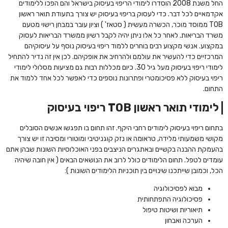
החל משנת 2008 הוסדרו לימודי הריפוי בעיסוק בישראל והם הפכו ללימודים
אקדמאיים לכל דבר. כדי לעסוק בריפוי בעיסוק יש צורך בתעודת תואר ראשון
TOB ממוסד מוכר, הכשרה מעשית ( סטאז' ) וציון עובר במבחן רישוי מטעם
משרד הבריאות. לאחר כל אלו ניתן יהיה לקבל רשיון ממשרד הבריאות לעסוק
במקצוע. אנשי מקצוע רבים בוחרים ללמוד ריפוי בעיסוק נוסף על עיסוקיהם
המרכזיים כדי להעשיר את עולמם ולהרחיב את אופקיהם. לכן אין זה נדיר להתחיל
לימודי ריפוי בעיסוק מעל גיל 30. כיום מכללות רבות גם מציעות מסלולי לימודי
ריפוי בעיסוק ללא פסיכומטרי ופתרונות נוספים כדי לאפשר לכל אחד ללמוד את
התחום.
לימודי תואר ראשון TOB ריפוי בעיסוק
בתחום ריפוי בעיסוק לימודים רחבי היקף. זהו תחום בו תפגשו אנשים הסובלים
מקושי משמעותי מלידה, טראומה או נזק קוגניטיבי ומוטורי ומסיבה זו יש צורך
בהעמקת ההבנה בקשיים ובאתגרים הניצבים בפני האוכלוסיות השונות שבהן אתם
עומדים לטפל. תחום הלימודים כולל לרוב את הנושאים הבאים ( אין חובה שיהיה
הכל, וכמובן שייתכנו שינויים בין תוכניות הלימודים השונות ):
מבוא לפסיכולוגיה
פסיכולוגיה התפתחותית
תיאוריות ושיטות טיפול
הערכה ואבחון