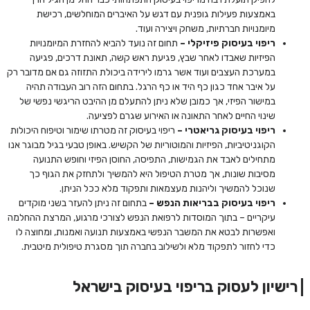
באמצעות פעילות גופנית עם דגש על האיברים המוחלשים, רכישת
מיומנויות חברתיות, משחק ויצירה ועוד.
ריפוי בעיסוק פיזיקלי –
תחום זה נועד להביא להחזרת המיומנויות
הפיזיות שאבדו לאחר שבץ, פגיעת ראש קשה, תאונת דרכים, פגיעה
במערכת העצבים ועוד אשר גרמו לירידה ביכולת התזוזה גם אם מדובר רק
על איבר אחד כגון כף היד או כף הרגל. בתחום הזה רוב העבודה תהיה
במישור הפיזי, אך כמובן שלא ניתן להתעלם מן ההיבט הריגשי נפשי של
שינוי החיים לאחר התאונה או האירוע שגרם לפציעה.
ריפוי בעיסוק גריאטרי –
ריפוי בעיסוק זה מטרתו שימור וטיפוח היכולות
הקוגניטיביות, הפיזיות והמוטוריות של הקשיש. באופן טבעי בגיל מבוגר אנו
מתחילים לאבד את הגמישות, התפיסה, החוסן הפיזי וחופש התנועה
מסיבות שונות, אך מטרת הטיפול היא להמשיך ולתחזק את הגוף כך
שנוכל להמשיך וליהנות מעצמאות ותפקוד מלא ככל הניתן.
ריפוי בעיסוק בבריאות הנפש –
בתחום זה ניתן להעזר בשני מוקדים
עיקריים – בתוך המוסדות לרפואת הנפש לצורכי מרגוע, המרצת ההחלמה
ואפשרות לבטא את המשבר הנפשי באמצעות תנועה ואמנות, ומחוצה לו
כדי לחזור לתפקוד מלא ולשילוב בחברה תוך מסגרת טיפולית מיטבית.
רישיון לעסוק בריפוי בעיסוק בישראל