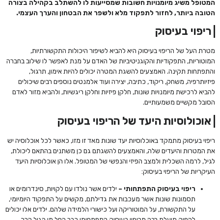
המטופל משיג מיומנויות חשובות שמסייעות לו להשתלב בקהילה בצורה
הטובה ביותר, לחזור לתפקוד מלא ולשפר את הבטחון והערך העצמי.
ריפוי בעיסוק
מטרת העל של הריפוי בעיסוק היא להביא לשיפור היכולות התקשורתיות,
המוטוריות, התפקודיות והקוגניטיביות של האדם על מנת לאפשר לו שילוב בחברה
והתפתחות תקינה. האמצעים להשגת המטרה יכולים להיות אימון, תרגול,
פיזיותרפיה, משחק, ריקוד, כתיבה, יצירה ועוד אלמנטים נוספים רבים שיכולים
להביא לרכישת מיומנויות שונות, חלקן פיזיות וחלקן ריגשיות, ולהביא מזור לאדם
הסובל מקשיים משמעותיים.
אוכולוסיות היעד של הריפוי בעיסוק
ריפוי בעיסוק מתמקד באוכלוסיות יעד שונות מאד זו מזו, כאשר לכל אוכלוסיה יש
את המטרות והיעדים שלה, והאמצעים להשגתם גם כן משתנים בהתאם ליכולת,
לגיל, לרמה השכלית ולמצב הפיזי והנפשי של המטופל. אלו הן אוכלוסיות היעד
העיקריות של הריפוי בעיסוק:
ריפוי בעיסוק התפתחותי –
ילדים אשר נולדו עם לקויות, סינדרומים או
תסמונות שונות אשר מעכבות את גדילתם, מקשים על התפקוד היומיומי,
על התקשורת, על המוטוריקה ועל כישורי הלמידה שלהם. ילדים אלו יכולים
להפיק תועלת רבה מריפוי בעיסוק התפתחותי כבר החל מן הגיל הרך