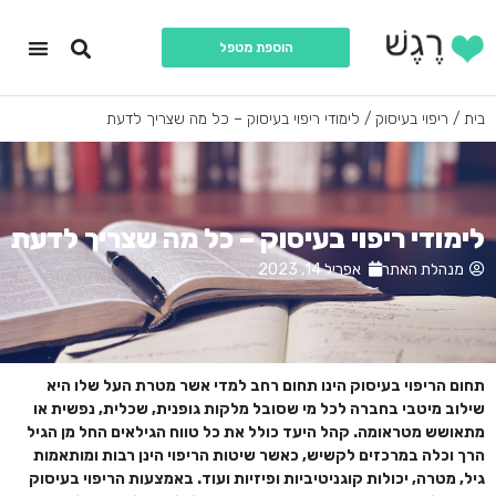
הוספת מטפל
יצירת קשר
עמוד הבית
תחומי התמח
כל המטפ
בית
/
ריפוי בעיסוק
/
לימודי ריפוי בעיסוק – כל מה שצריך לדעת
לימודי ריפוי בעיסוק – כל מה שצריך לדעת
מנהלת האתר
אפריל 14, 2023
תחום הריפוי בעיסוק הינו תחום רחב למדי אשר מטרת העל שלו היא
שילוב מיטבי בחברה לכל מי שסובל מלקות גופנית, שכלית, נפשית או
מתאושש מטראומה. קהל היעד כולל את כל טווח הגילאים החל מן הגיל
הרך וכלה במרכזים לקשיש, כאשר שיטות הריפוי הינן רבות ומותאמות
גיל, מטרה, יכולות קוגניטיביות ופיזיות ועוד. באמצעות הריפוי בעיסוק