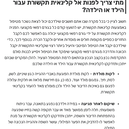
מתי צריך לפנות אל קלינאית תקשורת עבור
הילד או הילדה?
חשוב לציין כי בכל מקרה שבו אתם חושבים שילדכם יכול לצאת נשכר מטיפול
באמצעות קלינאות תקשורת, יש להוועץ קודם כל בגורם רפואי מקצועי. הפניה
לקלינאית תקשורת על ידי גורם רפואי מקצועי יכולה גם לאפשר לכם לקבל
החזרים כספיים מקופות חולים או מוסדות אחרים ולקבל הכרה. בנוסף לכך, כדי
שילדכם יקבל את הטיפול המיטבי והיעיל ביותר רצוי שקלינאי התקשורת יקבל
הכוונה והדרכה מגורם רפואי מקצועי שימקד את הטיפול ויסייע לבנות סולם
התקדמות נכון בקצב הנכון ובהתאם לרמת המטופל הצעיר. להלן המקרים שבהם
ייתכן ותזדקקו לקלינאית תקשורת עבור הילד או הילדה שלכם:
לקות מולדת
– לקות מולדת הפוגעת באברי ההגייה כגון שיניים, לשון,
לסת, חיך, גמגום מולד ועוד, כמו כן, גם חירשות מלאה או חלקית עלולה
לפגום גם באיכות הדיבור של הילד ולכן מומלץ מאד להעזר בקלינאי
תקשורת.
שיקום לאחר פגיעה –
במידה וילדכם נפגע בתאונה, עבר ניתוח
משמעותי, חלה לזמן ממושך מאד או עבר תקופה קשה בחייו שפגעה
בהתפתחות הדיבור והשפה, ייתכן ותזדקקו לקלינאי תקשורת על מנת
לאפשר לו להדביק את הפער המילולי, עושר השפה וההגייה הנכונה של
המילה.