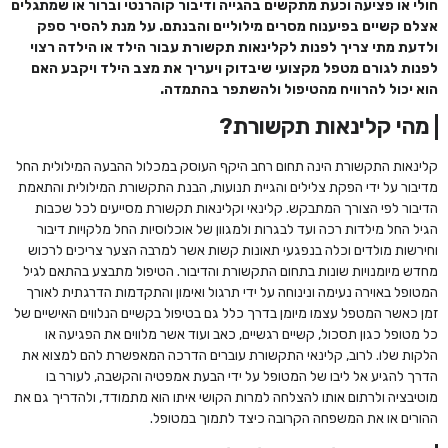
חולי או פציעה וכעת מתקשים בהגייה ודיבור קוהרנטי וברור או שמתגלים
אצלם קשיים בפיענוח מסרים מילוליים והבנתם. על מנת להסיר ספק
ולדעת מתי צריך לפנות לקלינאות תקשורת עבור הילד או הילדה רצוי
לפנות לגורם מטפל מקצועי שיבדוק ויעריך את מצב הילד ויקבע האם
הוא יכול להרוויח מהטיפול ולהשתפר בהתמדה.
מהי קלינאות תקשורת?
קלינאות התקשורת הינה תחום רחב היקף העוסק במכלול ההבעה המילולית החל
מדיבור על ידי הפקת צלילים והגיית תנועות, הבנת התקשורת המילולית והתאמת
הדיבור לפי הצורך המתבקש. קלינאי וקלינאות תקשורת מסייעים לכל שכבות
הגיל החל מילדות רכה ועד לבגרות ולמגוון של אוכלוסיות החל מלקויות דיבור
וחירשות מולדים וכלה בנפגעי תאונות קשות אשר למרבה הצער צריכים לרכוש
מחדש מיומנויות שונות בתחום התקשורת והדיבור. הטיפול מתבצע בהתאם לגיל
המטופל באוירה נעימה ונינוחה על ידי תרגול ואימון והתקדמות הדרגתית לאורך
זמן כאשר המטפל עצמו מיומן בדרך כלל גם בטיפול בקשיים הנלווים האישיים של
כל מטופל כגון תסכול, קשיים רגשיים, כאב ועוד אשר מלווים את הפגיעה או
הלקות שלו. לרוב, קלינאי התקשורת עוברים הדרכה המאפשרת להם למצוא את
הדרך להגיע אל ליבו של המטופל על ידי הבעת אמפטיה והקשבה, לעורר בו
מוטיבציה ולרתום אותו להצלחה למרות הקושי איתו הוא מתמודד, ולהדריך גם את
ההורים או את המשפחה הקרובה כיצד לתמוך במטופל.