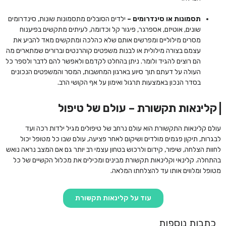
תסמונות או סינדרומים –
ילדים הסובלים מתסמונות שונות, סינדרומים
שונים, אוטיזם, אספרגר, פיגור קל וכדומה, לעיתים מתקשים בפיענוח
מסרים מילוליים ומפרשים אותם שלא כהלכה ומתקשים מאד להביע את
עצמם בצורה מילולית או לבנות משפטים קוהרנטים וברורים שמתארים מה
הם רוצים להגיד ולומר. ניתן בהחלט לקדמם ולאפשר להם לדבר ולספר כל
העולה על דעתם תוך סיוע בארגון המחשבות, המסר והמשפטים הנכונים
בסדר הנכון באמצעות תרגול ואימון על אף הקושי הרב.
קלינאות תקשורת – עולם של טיפול
עולם קלינאות התקשורת הוא עולם נרחב של טיפולים מגיל ילדות רכה ועד
לבגרות, תיקון פגמים מולדים ושיקום לאחר פציעה, עולם שבו כל מטופל יכול
לחוות הצלחה, שיפור, קידום ולרכוש בטחון עצמי רב יותר גם אם המצב נראה נואש
בהתחלה. קלינאי וקלינאות תקשורת מבינים ומכילים את מכלול הקשיים של כל
מטופל ומלווים אותו עד להצלחתו המלאה.
עוד על קלינאות תקשורת
כתבות נוספות