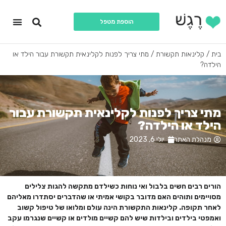
הוספת מטפל
יצירת קשר
עמוד הבית
תחומי התמח
כל המטפ
בית
/
קלינאות תקשורת
/
מתי צריך לפנות לקלינאית תקשורת עבור הילד או
הילדה?
מתי צריך לפנות לקלינאית תקשורת עבור
הילד או הילדה?
מנהלת האתר
יולי 6, 2023
הורים רבים חשים בלבול ואי נוחות כשילדם מתקשה להגות צלילים
מסויימים ותוהים האם מדובר בקושי אמיתי או שהדברים יסתדרו מאליהם
לאחר תקופה. קלינאות התקשורת הינה עולם ומלואו של טיפול קשוב
ואמפטי בילדים ובילדות שיש להם קשיים מולדים או קשיים שנגרמו עקב